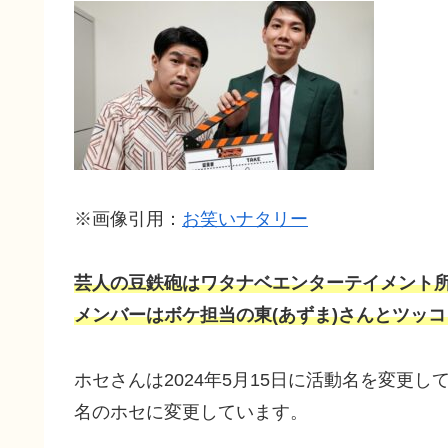
※画像引用：
お笑いナタリー
芸人の豆鉄砲はワタナベエンターテイメント
メンバーはボケ担当の東(あずま)さんとツッ
ホセさんは2024年5月15日に活動名を変更
名のホセに変更しています。