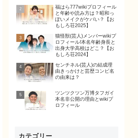
福はら777wikiプロフィール
と年齢や読み方は？昭和っ
ぽいメイクがケバい？【お
もしろ荘2025】
猫怪獣(芸人)メンバーwikiプ
ロフィール!本名年齢身長と
出身大学高校はどこ？【お
もしろ荘2024】
センチネル(芸人)の結成理
由きっかけと芸歴コンビ名
の由来は？
ツンツクツン万博タフガイ
本名非公開の理由とwikiプ
ロフィール
カテゴリー